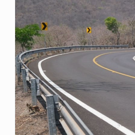
Vinculan a pareja que extorsionaba 
Mueren cuatro personas por volcad
Ken Salazar afirma que no tiene ev
Sheinbaum se reúnen secretario de
Vinculan a responsable de homicid
Parolin expresa respaldo a madre
Buscan reformar Ley de Salud en Ja