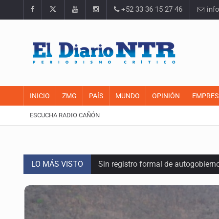
+52 33 36 15 27 46
inf
INICIO
ZMG
PAÍS
MUNDO
OPINIÓN
EMPRES
ESCUCHA RADIO CAÑÓN
LO MÁS VISTO
Sin registro formal de autogobiern
Congreso sólo autorizó donación de
Mujer resulta lesionada tras ataqu