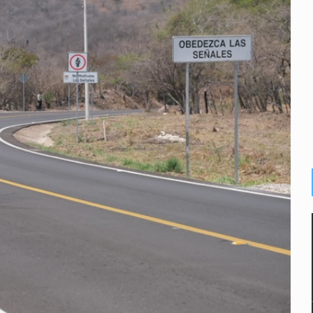
con peluches para exigir 'cobro de piso'
ura en San Miguel el Alto
idencia de vínculos entre el gobierno de México y el crimen org
 Estado del Vaticano
io registrado en 2025 en Tlaquepaque
s buscadoras
lisco para emitir alertas sanitarias por mala calidad del agua