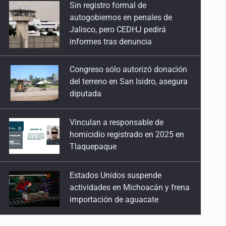
Congreso sólo autorizó donación
del terreno en San Isidro, asegura
diputada
Vinculan a responsable de
homicidio registrado en 2025 en
Tlaquepaque
Estados Unidos suspende
actividades en Michoacán y frena
importación de aguacate
Mueren cuatro personas por
volcadura en San Miguel el Alto
Mujer resulta lesionada tras