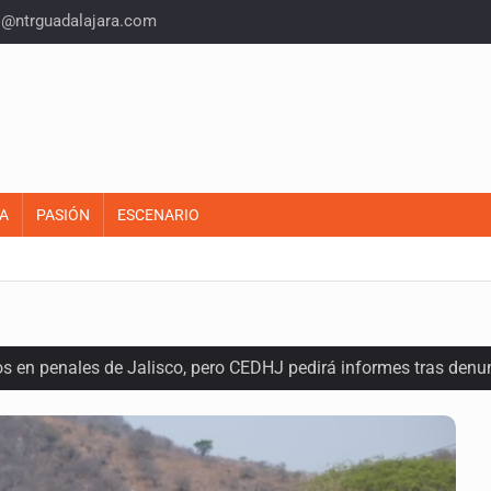
o@ntrguadalajara.com
A
PASIÓN
ESCENARIO
os en penales de Jalisco, pero CEDHJ pedirá informes tras denu
l terreno en San Isidro, asegura diputada
e de pitbull en Zapopan