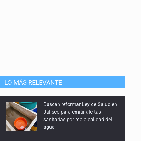
anizado
LO MÁS RELEVANTE
Sin registro formal de
autogobiernos en penales de
Jalisco, pero CEDHJ pedirá
informes tras denuncia