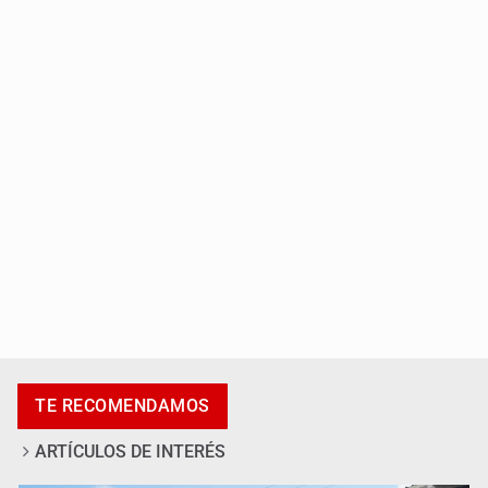
México golea a Panamá y se clasifica al Mundial sub 20
Casa Blanca niega desacuerdo entre Trump y Hegseth
por falta de municiones
TE RECOMENDAMOS
ARTÍCULOS DE INTERÉS