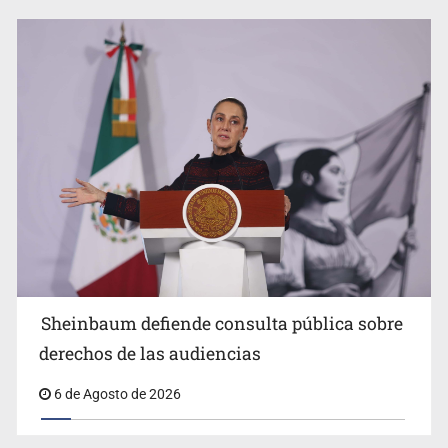
Impulsan jornada informativa sobre epilepsia en Six
Flags
Sheinbaum anuncia refuerzo de seguridad en
Sheinbaum defiende consulta pública sobre
Michoacán para reactivar exportación de aguacate
derechos de las audiencias
6 de Agosto de 2026