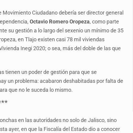
n y amenzas contra su pareja
de Movimiento Ciudadano debería ser director general
enuncian tala; IJALVI lo niega
 dependencia,
Octavio Romero Oropeza
, como parte
ión en Balcones de Oblatos
nte su gestión a lo largo del sexenio un mínimo de 35
icardo Cabezas Talavera
opeza, en Tlajo existen casi 78 mil viviendas
Vivienda Inegi 2020; o sea, más del doble de las que
rrollo de vivienda en Mirador de San Isidro
imen de Valeria
as tienen un poder de gestión para que se
a desde 2012
 hay un problema: acabaron deshabitadas por falta de
para que no le suceda lo mismo.
***
ronchas en las autoridades no solo de Jalisco, sino
a ayer, en que la Fiscalía del Estado dio a conocer