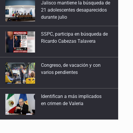
SSPC, participa en búsqueda de
25 de Julio de 2026
Ricardo Cabezas Talavera
Quinto Patio
24 de Julio de 2026
Congreso, de vacación y con
varios pendientes
Quinto Patio
23 de Julio de 2026
Identifican a más implicados
Quinto Patio
en crimen de Valeria
22 de Julio de 2026
Quinto Patio
Capturan en Zapopan a
21 de Julio de 2026
defraudador de paquetes
vacacionales
Quinto Patio
20 de Julio de 2026
Capturan a secuestradora