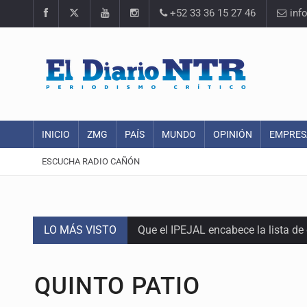
+52 33 36 15 27 46
inf
INICIO
ZMG
PAÍS
MUNDO
OPINIÓN
EMPRES
ESCUCHA RADIO CAÑÓN
LO MÁS VISTO
Que el IPEJAL encabece la lista de
Critican inoperancia de la ASEJ pa
QUINTO PATIO
Catean centro de fraudes inmobili