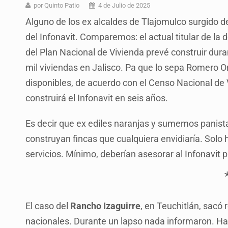
Ex policía es detenido por agresió
por Quinto Patio
4 de Julio de 2025
Alguno de los ex alcaldes de Tlajomulco surgido 
Vecinos de Mirador de San Isidro d
del Infonavit. Comparemos: el actual titular de la
Reporta 627 acciones tras inundac
del Plan Nacional de Vivienda prevé construir dura
SSPC, participa en búsqueda de R
mil viviendas en Jalisco. Pa que lo sepa Romero Or
disponibles, de acuerdo con el Censo Nacional de 
Proponen consulta popular por desa
construirá el Infonavit en seis años.
Identifican a más implicados en cr
Es decir que ex ediles naranjas y sumemos panist
Capturan a secuestradora buscad
construyan fincas que cualquiera envidiaría. Solo
servicios. Mínimo, deberían asesorar al Infonavit 
El caso del
Rancho Izaguirre
, en Teuchitlán, sacó 
nacionales. Durante un lapso nada informaron. Hast