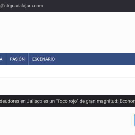
o@ntrguadalajara.com
A
PASIÓN
ESCENARIO
 deudores en Jalisco es un “foco rojo” de gran magnitud: Econo
ra recuperar fondos públicos
arios en Zapopan