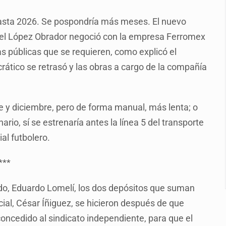
n y amenzas contra su pareja
 hasta 2026. Se pospondría más meses. El nuevo
enuncian tala; IJALVI lo niega
uel López Obrador negoció con la empresa Ferromex
ión en Balcones de Oblatos
s públicas que se requieren, como explicó el
icardo Cabezas Talavera
ático se retrasó y las obras a cargo de la compañía
rrollo de vivienda en Mirador de San Isidro
imen de Valeria
 y diciembre, pero de forma manual, más lenta; o
rio, sí se estrenaría antes la línea 5 del transporte
a desde 2012
al futbolero.
***
ado, Eduardo Lomelí, los dos depósitos que suman
icial, César Íñiguez, se hicieron después de que
oncedido al sindicato independiente, para que el