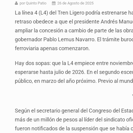
Ex policía es detenido por agresió
por Quinto Patio
26 de Agosto de 2025
La línea 4 (L4) del Tren Ligero podría estrenarse
Vecinos de Mirador de San Isidro d
retraso obedece a que el presidente Andrés Man
Reporta 627 acciones tras inundac
ampliar la concesión a cambio de parte de las obra
SSPC, participa en búsqueda de R
gobernador Pablo Lemus Navarro. El trámite burocr
ferroviaria apenas comenzaron.
Proponen consulta popular por desa
Identifican a más implicados en cr
Hay dos sopas: que la L4 empiece entre noviembre
esperarse hasta julio de 2026. En el segundo escena
Capturan a secuestradora buscad
público, en marzo del año próximo. Previo al mundi
Según el secretario general del Congreso del Est
más de un millón de pesos al líder del sindicato of
fueron notificados de la suspensión que se había c