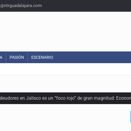
o@ntrguadalajara.com
A
PASIÓN
ESCENARIO
 deudores en Jalisco es un “foco rojo” de gran magnitud: Econo
ra recuperar fondos públicos
arios en Zapopan