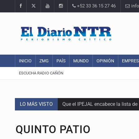
+52 33 36 15 27 46
inf
INICIO
ZMG
PAÍS
MUNDO
OPINIÓN
EMPRES
ESCUCHA RADIO CAÑÓN
LO MÁS VISTO
Que el IPEJAL encabece la lista de
Critican inoperancia de la ASEJ pa
QUINTO PATIO
Catean centro de fraudes inmobili