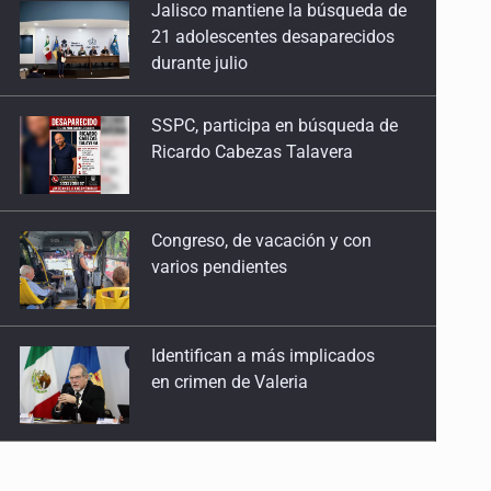
SSPC, participa en búsqueda de
25 de Julio de 2026
Ricardo Cabezas Talavera
Quinto Patio
24 de Julio de 2026
Congreso, de vacación y con
varios pendientes
Quinto Patio
23 de Julio de 2026
Identifican a más implicados
Quinto Patio
en crimen de Valeria
22 de Julio de 2026
Quinto Patio
Capturan en Zapopan a
21 de Julio de 2026
defraudador de paquetes
vacacionales
Quinto Patio
20 de Julio de 2026
Capturan a secuestradora