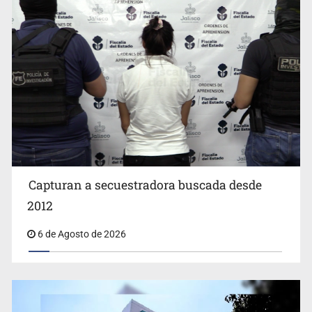
Capturan a secuestradora buscada desde
Cae ex mando por agresión a ex pareja y procesan a
agente por abuso a menor
2012
6 de Agosto de 2026