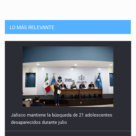
Después del desarrollismo
23 de Enero de 2026
2026
LO MÁS RELEVANTE
9 de Enero de 2026
Jalisco mantiene la búsqueda de 21 adolescentes
desaparecidos durante julio