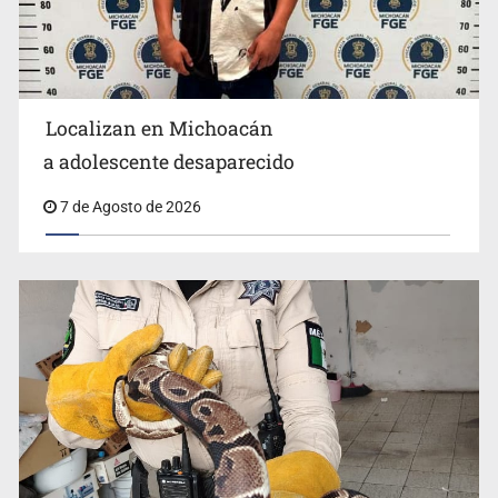
Localizan en Michoacán
Procesan a el “R1”, presunto líder criminal en Jalisco y
a adolescente desaparecido
Michoacán
7 de Agosto de 2026