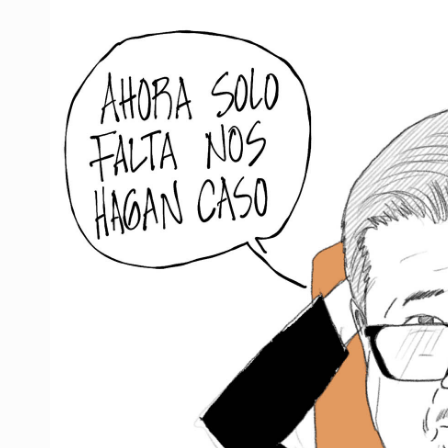
Casa Blanca niega desacuerdo entr
Anuncian comité ciudadano para exi
Quinto Patio
Créditos fiscales por anomalías 
Tiene Zapopan las colonias más car
Vecinos de Torre A en Latitud Prov
Comité de expertos abre la puerta 