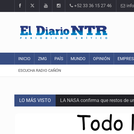
+52 33 36 15 27 46
inf
INICIO
ZMG
PAÍS
MUNDO
OPINIÓN
EMPRES
ESCUCHA RADIO CAÑÓN
LO MÁS VISTO
LA NASA confirma que restos de u
'Nadie nos va a extrañar' regresa
México golea a Panamá y se clasif