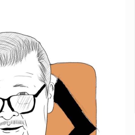
e Trump y Hegseth por falta de municiones
gir la liberación de Ernesto Ruffo
suman 1,775 mdp
as del país para vivir
idencia acusan fallas estructurales
al fracking en México