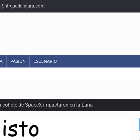
o@ntrguadalajara.com
A
PASIÓN
ESCENARIO
n cohete de SpaceX impactaron en la Luna
 con una segunda temporada
ica al Mundial sub 20