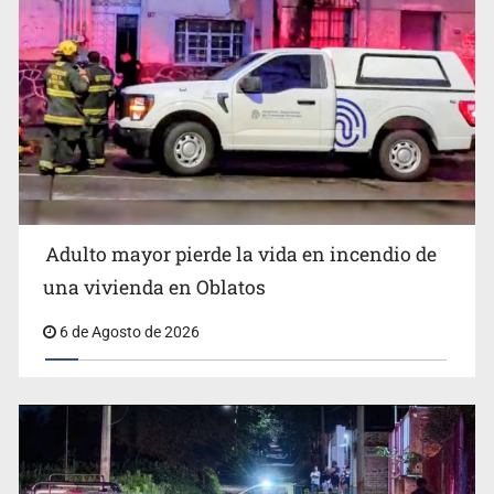
Adulto mayor pierde la vida en incendio de
Capturan en Zapopan a defraudador de paquetes
una vivienda en Oblatos
vacacionales
6 de Agosto de 2026