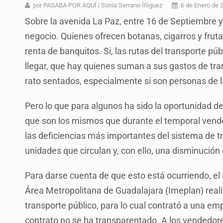
Al archivo la mitad de quejas contr
por PASABA POR AQUÍ | Sonia Serrano Íñiguez
6 de Enero de 
Sobre la avenida La Paz, entre 16 de Septiembre y
Ya hay solicitud de audiencia de i
negocio. Quienes ofrecen botanas, cigarros y frut
Vecinos acusan retiro de árboles; Ij
renta de banquitos. Si, las rutas del transporte p
Buscan mantener tradiciones con 
llegar, que hay quienes suman a sus gastos de tr
rato sentados, especialmente si son personas de 
Apoyarán a mujeres con cáncer c
La evolución tiene nombre: ‘SuperAr
Pero lo que para algunos ha sido la oportunidad de
que son los mismos que durante el temporal vend
Quinto Patio
las deficiencias más importantes del sistema de t
unidades que circulan y, con ello, una disminución
Para darse cuenta de que esto está ocurriendo, el 
Área Metropolitana de Guadalajara (Imeplan) reali
transporte público, para lo cual contrató a una e
contrato no se ha transparentado. A los vendedore