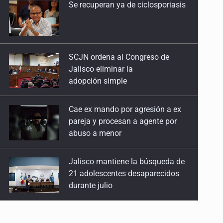
SCJN ordena al Congreso de
Guadalajara, la insegura
Jalisco eliminar la
28 de Abril de 2026
adopción simple
'Lo bueno sale caro'
Cae ex mando por agresión a ex
21 de Abril de 2026
pareja y procesan a agente por
abuso a menor
La lentitud de la verdad en el Izaguirre
14 de Abril de 2026
Jalisco mantiene la búsqueda de
21 adolescentes desaparecidos
Más vale tarde que nunca
durante julio
24 de Marzo de 2026
SSPC, participa en búsqueda de
La cloaca en la nómina del Congreso
Ricardo Cabezas Talavera
17 de Marzo de 2026
La ilimitada permisividad del Siapa
Al archivo la mitad de quejas