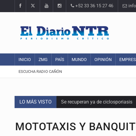
+52 33 36 15 27 46
inf
INICIO
ZMG
PAÍS
MUNDO
OPINIÓN
EMPRES
ESCUCHA RADIO CAÑÓN
LO MÁS VISTO
Se recuperan ya de ciclosporiasis
SCJN ordena al Congreso de Jalisc
MOTOTAXIS Y BANQUI
Fiscalía exhuma 126 cuerpos de 3