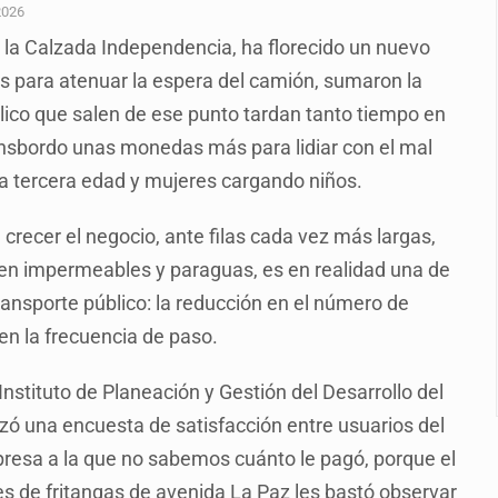
a el Siapa
2026
 la Calzada Independencia, ha florecido un nuevo
mputación en caso Eli Castro
as para atenuar la espera del camión, sumaron la
alvi niega tala
úblico que salen de ese punto tardan tanto tiempo en
Feria Corazón de Artesano
ansbordo unas monedas más para lidiar con el mal
la tercera edad y mujeres cargando niños.
on 40 mdp
te’
 crecer el negocio, ante filas cada vez más largas,
en impermeables y paraguas, es en realidad una de
ransporte público: la reducción en el número de
 en la frecuencia de paso.
Instituto de Planeación y Gestión del Desarrollo del
zó una encuesta de satisfacción entre usuarios del
mpresa a la que no sabemos cuánto le pagó, porque el
s de fritangas de avenida La Paz les bastó observar