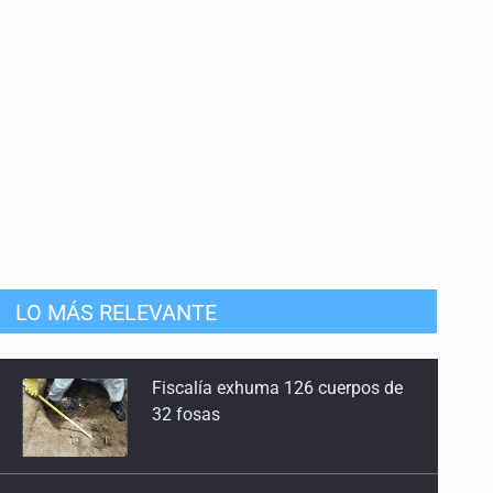
9 de Junio de 2026
De 'machos alfa' y 'deudores alimentarios'
2 de Junio de 2026
Autoridades o intermediarios
26 de Mayo de 2026
Crisis forense, una bomba de tiempo
19 de Mayo de 2026
LO MÁS RELEVANTE
¿Con quién se quedan las niñas y los niños?
12 de Mayo de 2026
Se recuperan ya de ciclosporiasis
Otra vez la fallida apuesta por gastar
5 de Mayo de 2026