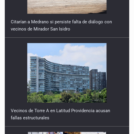
19 de Enero de 2026
Citarían a Medrano si persiste falta de diálogo con
Born y la cuántica
vecinos de Mirador San Isidro
5 de Enero de 2026
Vecinos de Torre A en Latitud Providencia acusan
fallas estructurales