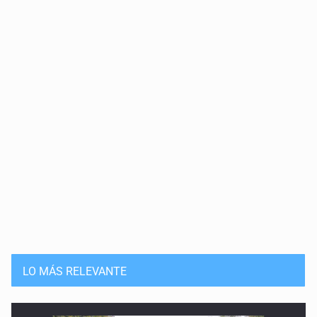
Astronomía en Armenia
25 de Mayo de 2026
110 años sin Schwarzschild
10 de Mayo de 2026
Haro, el astrofísico
27 de Abril de 2026
240 años sin Goodricke
20 de Abril de 2026
85 años sin miss Cannon
13 de Abril de 2026
LO MÁS RELEVANTE
Las binarias de Struve
6 de Abril de 2026