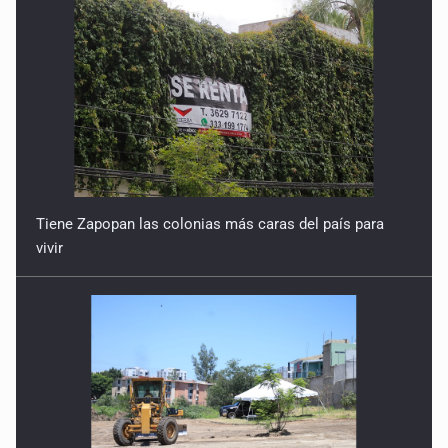
El cielo de Atenguillo
17 de Marzo de 2026
IAU-NAEC México
2 de Marzo de 2026
Rético y el De revolutionibvs
Tiene Zapopan las colonias más caras del país para
16 de Febrero de 2026
vivir
Bruno y el universo
9 de Febrero de 2026
80 años sin Van Maanen
26 de Enero de 2026
Kapteyn y la Galaxia