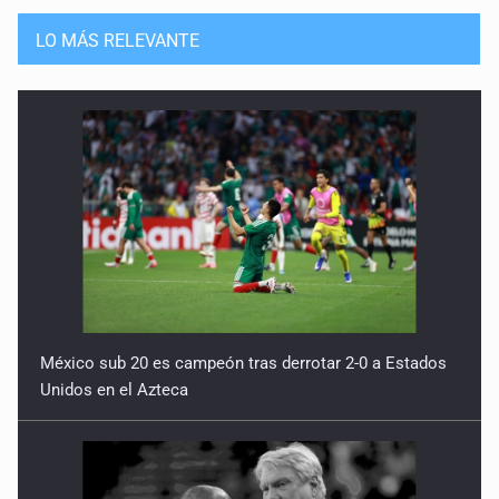
Guerra de lodo
13 de Julio de 2026
LO MÁS RELEVANTE
No hay problema de salud
11 de Julio de 2026
Detienen en Tlajomulco a hombre con dos armas de fuego
y más de 50 cartuchos
10 de Julio de 2026
Instalan mesa de seguridad para conductores de ERT
9 de Julio de 2026
México sub 20 es campeón tras derrotar 2-0 a Estados
Unidos en el Azteca
Que tiradero
10 de Julio de 2026
Detienen a conductor por amenazar con arma tras