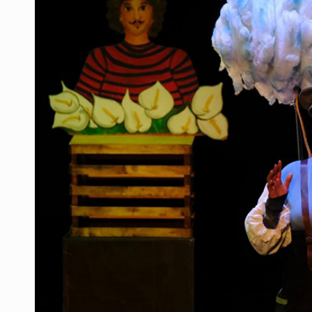
Ex policía es detenido por agresió
Vecinos de Mirador de San Isidro d
Reporta 627 acciones tras inundac
SSPC, participa en búsqueda de R
Proponen consulta popular por desa
Identifican a más implicados en cr
Capturan a secuestradora buscad