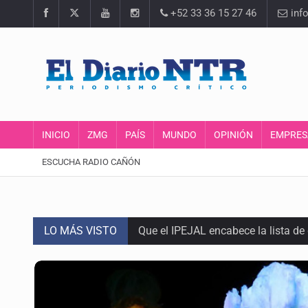
+52 33 36 15 27 46
inf
INICIO
ZMG
PAÍS
MUNDO
OPINIÓN
EMPRES
ESCUCHA RADIO CAÑÓN
LO MÁS VISTO
Que el IPEJAL encabece la lista de
Critican inoperancia de la ASEJ pa
Catean centro de fraudes inmobili