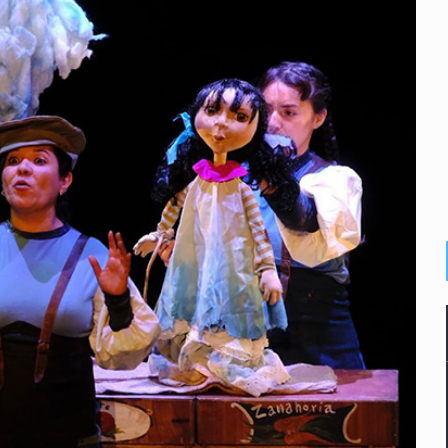
n y amenzas contra su pareja
enuncian tala; IJALVI lo niega
ión en Balcones de Oblatos
icardo Cabezas Talavera
rrollo de vivienda en Mirador de San Isidro
imen de Valeria
a desde 2012