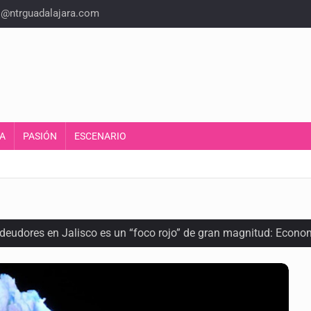
o@ntrguadalajara.com
A
PASIÓN
ESCENARIO
 deudores en Jalisco es un “foco rojo” de gran magnitud: Econo
ra recuperar fondos públicos
arios en Zapopan