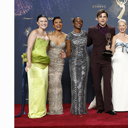
SCJN ordena al Congreso de Jalisc
Fiscalía exhuma 126 cuerpos de 3
Al archivo la mitad de quejas contr
Ya hay solicitud de audiencia de i
Vecinos acusan retiro de árboles; Ij
Buscan mantener tradiciones con 
Cae en Zapopan prófugo estadouni