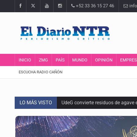
+52 33 36 15 27 46
inf
INICIO
ZMG
PAÍS
MUNDO
OPINIÓN
EMPRES
ESCUCHA RADIO CAÑÓN
LO MÁS VISTO
UdeG convierte residuos de agave e
Quinto Patio
Se recuperan ya de ciclosporiasis