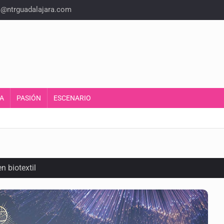
o@ntrguadalajara.com
A
PASIÓN
ESCENARIO
n biotextil