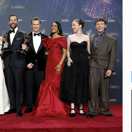
o eliminar la adopción simple
2 fosas
a el Siapa
mputación en caso Eli Castro
alvi niega tala
Feria Corazón de Artesano
dense buscado por Interpol