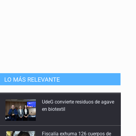
LO MÁS RELEVANTE
UdeG convierte residuos de agave
en biotextil
Fiscalía exhuma 126 cuerpos de