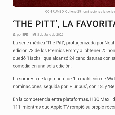
CON RUMBO. Obtiene 25 nominaciones la serie m
‘THE PITT’, LA FAVOR
por EFE
8 de Julio de 2026
La serie médica ‘The Pitt’, protagonizada por Noah 
edición 78 de los Premios Emmy al obtener 25 nom
quedó ‘Hacks’, que alcanzó 24 candidaturas con s
comedia en una sola edición.
La sorpresa de la jornada fue ‘La maldición de Wid
nominaciones, seguida por ‘Pluribus’, con 18, y ‘Bee
En la competencia entre plataformas, HBO Max lid
111, mientras que Apple TV rompió su propio réco