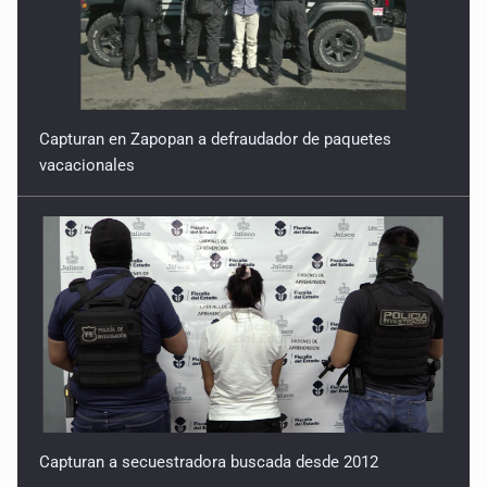
Quinto Patio
18 de Julio de 2026
Quinto Patio
Capturan en Zapopan a defraudador de paquetes
vacacionales
17 de Julio de 2026
Quinto Patio
16 de Julio de 2026
Quinto Patio
15 de Julio de 2026
Capturan a secuestradora buscada desde 2012