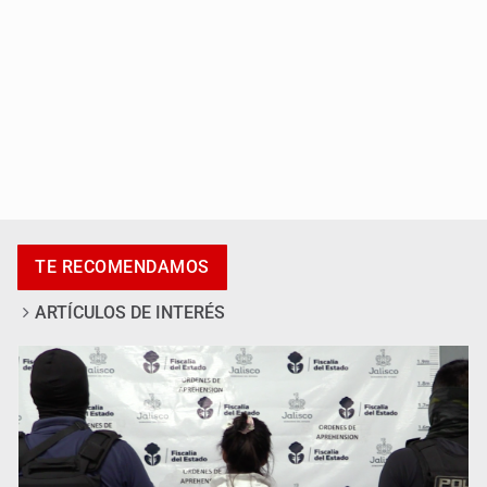
Vecinos de Mirador de San Isidro denuncian tala; IJALVI
TE RECOMENDAMOS
lo niega
ARTÍCULOS DE INTERÉS