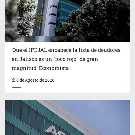
Que el IPEJAL encabece la lista de deudores
Congreso, de vacación y con varios pendientes
en Jalisco es un “foco rojo” de gran
magnitud: Economista
6 de Agosto de 2026