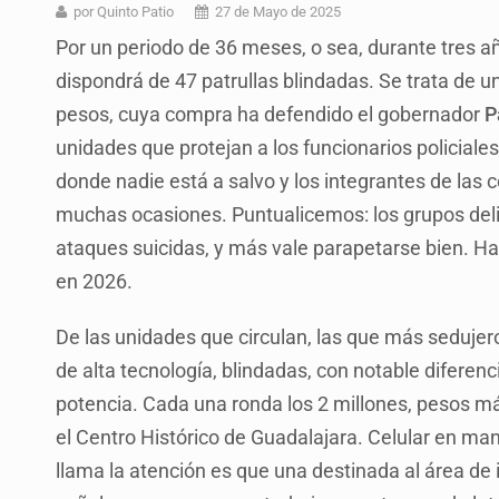
Realizan primera boda de persona
por Quinto Patio
27 de Mayo de 2025
Por un periodo de 36 meses, o sea, durante tres añ
Entrega apoyos a afectados por llu
dispondrá de 47 patrullas blindadas. Se trata de 
Accidentes resaltan en causas de
pesos, cuya compra ha defendido el gobernador
P
Llaman a mantener legado de Alc
unidades que protejan a los funcionarios policiales
donde nadie está a salvo y los integrantes de las 
Concierto patrio costará 32.9 mdp
muchas ocasiones. Puntualicemos: los grupos deli
Instalan señalética en el Ávila Ca
ataques suicidas, y más vale parapetarse bien. H
México vence a Canadá, pasa a la f
en 2026.
De las unidades que circulan, las que más sedujer
de alta tecnología, blindadas, con notable diferen
potencia. Cada una ronda los 2 millones, pesos m
el Centro Histórico de Guadalajara. Celular en ma
llama la atención es que una destinada al área de i