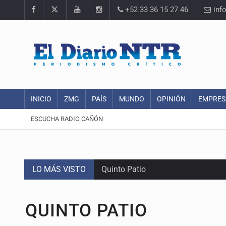
+52 33 36 15 27 46
inf
INICIO
ZMG
PAÍS
MUNDO
OPINIÓN
EMPRES
ESCUCHA RADIO CAÑÓN
LO MÁS VISTO
Quinto Patio
Jalisco lidera entre sancionados p
QUINTO PATIO
Avalan rebaja del Siapa para 203 