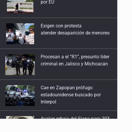
Exigen con protesta
28 de Julio de 2026
atender desaparición de menores
Quinto Patio
27 de Julio de 2026
Procesan a el “R1”, presunto líder
criminal en Jalisco y Michoacán
Quinto Patio
25 de Julio de 2026
Cae en Zapopan prófugo
Quinto Patio
estadounidense buscado por
24 de Julio de 2026
Interpol
Quinto Patio
Avalan rebaja del Siapa para 203
23 de Julio de 2026
colonias
Quinto Patio
22 de Julio de 2026
Realizan primera boda