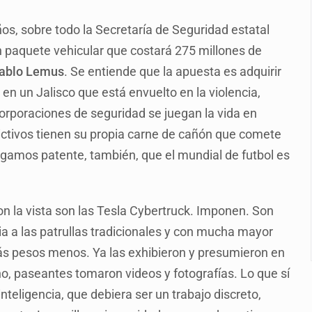
s sordas en Zapopan
os, sobre todo la Secretaría de Seguridad estatal
vias en Oblatos
un paquete vehicular que costará 275 millones de
 muerte
ablo Lemus
. Se entiende que la apuesta es adquirir
alde
 en un Jalisco que está envuelto en la violencia,
corporaciones de seguridad se juegan la vida en
ctivos tienen su propia carne de cañón que comete
macho
agamos patente, también, que el mundial de futbol es
inal y obtiene el boleto a los Juegos Olímpicos
on la vista son las Tesla Cybertruck. Imponen. Son
cia a las patrullas tradicionales y con mucha mayor
ás pesos menos. Ya las exhibieron y presumieron en
no, paseantes tomaron videos y fotografías. Lo que sí
nteligencia, que debiera ser un trabajo discreto,