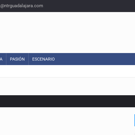
o@ntrguadalajara.com
A
PASIÓN
ESCENARIO
or EU
colonias