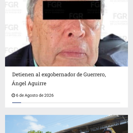
por falta de municiones
Detienen al exgobernador de Guerrero,
Fallece monseñor Carlos Garfias Merlos, arzobispo
Ángel Aguirre
emérito de Morelia
6 de Agosto de 2026