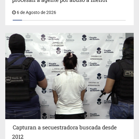
6 de Agosto de 2026
Critican inoperancia de la ASEJ para recuperar fondos
públicos
Capturan a secuestradora buscada desde
Cae ex mando por agresión a ex pareja y procesan a
agente por abuso a menor
2012