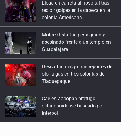
13 de Julio de 2026
Motociclista fue perseguido y
asesinado frente a un templo en
No hay problema de salud
Guadalajara
11 de Julio de 2026
Descartan riesgo tras reportes de
Detienen en Tlajomulco a hombre con dos armas
olor a gas en tres colonias de
Tlaquepaque
de fuego y más de 50 cartuchos
10 de Julio de 2026
Cae en Zapopan prófugo
estadounidense buscado por
Instalan mesa de seguridad para conductores de
Interpol
ERT
9 de Julio de 2026
UdeG convierte residuos de agave
en biotextil
Que tiradero
10 de Julio de 2026
Fiscalía exhuma 126 cuerpos de
Detienen a conductor por amenazar con arma tras