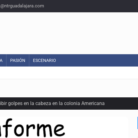
o@ntrguadalajara.com
A
PASIÓN
ESCENARIO
ecibir golpes en la cabeza en la colonia Americana
inado frente a un templo en Guadalajara
olor a gas en tres colonias de Tlaquepaque