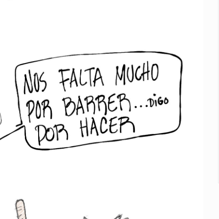
dense buscado por Interpol
n biotextil
o eliminar la adopción simple
2 fosas
lonia Buenos Aires; detonación alarma a vecinos