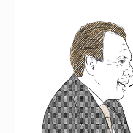
Cae en Zapopan prófugo estadouni
UdeG convierte residuos de agave e
Quinto Patio
Se recuperan ya de ciclosporiasis
SCJN ordena al Congreso de Jalisc
Fiscalía exhuma 126 cuerpos de 3
Balean a hombre en calles de la co