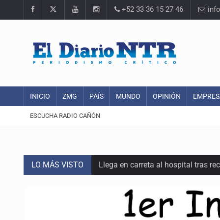
+52 33 36 15 27 46
inf
INICIO
ZMG
PAÍS
MUNDO
OPINIÓN
EMPRES
ESCUCHA RADIO CAÑÓN
LO MÁS VISTO
Llega en carreta al hospital tras r
Motociclista fue perseguido y ases
Descartan riesgo tras reportes de 