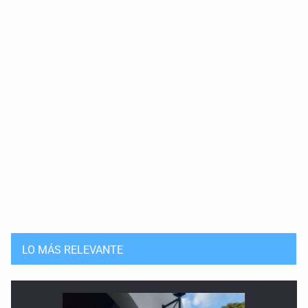
30 de Abril de 2026
Desaparecer sin registro: migrantes en México
16 de Abril de 2026
El tráiler es frontera
26 de Marzo de 2026
Petra, cómplice migrante: camina conmigo
12 de Marzo de 2026
Cantar en español también es un acto de dignidad
12 de Febrero de 2026
LO MÁS RELEVANTE
Caída de remesas e incertidumbre económica
29 de Enero de 2026