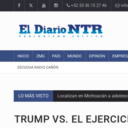
+52 33 36 15 27 46
inf
INICIO
ZMG
PAÍS
MUNDO
OPINIÓN
EMPRES
ESCUCHA RADIO CAÑÓN
LO MÁS VISTO
Localizan en Michoacán a adolesc
México no está preparado para una 
TRUMP VS. EL EJERCIC
Lamenta Carla Humphrey la negativ