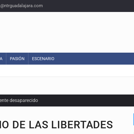
o@ntrguadalajara.com
A
PASIÓN
ESCENARIO
ente desaparecido
intervención unilateral de EUA contra cárteles
IO DE LAS LIBERTADES
a del INE para aprobar lineamientos de fiscalización