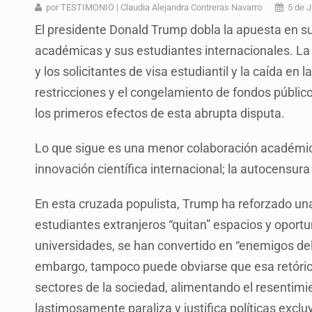
Desapariciones en Jalisco, con com
por TESTIMONIO | Claudia Alejandra Contreras Navarro
5 de 
El presidente Donald Trump dobla la apuesta en s
Aseguran pitón dentro de vivienda 
académicas y sus estudiantes internacionales. La 
Sheinbaum anticipa más detencione
y los solicitantes de visa estudiantil y la caída en
Resalta Fujimori restablecimiento 
restricciones y el congelamiento de fondos públic
los primeros efectos de esta abrupta disputa.
Asume Abelardo De la Espriella c
Policías bajo la mira: La CEDHJ d
Lo que sigue es una menor colaboración académica;
innovación científica internacional; la autocensura
Catean casa por esquema de fraude
En esta cruzada populista, Trump ha reforzado una
estudiantes extranjeros “quitan” espacios y oport
universidades, se han convertido en “enemigos del
embargo, tampoco puede obviarse que esa retóric
sectores de la sociedad, alimentando el resentimi
lastimosamente paraliza y justifica políticas exclu