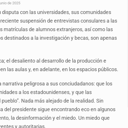
plicidad de policías, afirma Lazos de Amor
Junio de 2025
u disputa con las universidades, sus comunidades
de Santa Tere
reciente suspensión de entrevistas consulares a las
s por caso Ayotzinapa y promete justicia
 las matrículas de alumnos extranjeros, así como las
de relaciones con México
os destinados a la investigación y becas, son apenas
omo Presidente de Colombia
ocumenta su implicación en desapariciones forzadas
 el desaliento al desarrollo de la producción e
 en las aulas y, en adelante, en los espacios públicos.
 telefónico
 narrativa peligrosa a sus conciudadanos: que los
unidades a los estadounidenses, y que las
 pueblo”. Nada más alejado de la realidad. Sin
a del presidente sigue encontrando eco en algunos
ento, la desinformación y el miedo. Un miedo que
yentes y autoritarias.