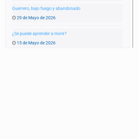
Guerrero, bajo fuego y abandonado
29 de Mayo de 2026
¿Se puede aprender a morir?
15 de Mayo de 2026
Infraestructura colapsada
17 de Abril de 2026
Nuestra guerra local
20 de Marzo de 2026
Bola negra
6 de Marzo de 2026
El ocaso de la CTM