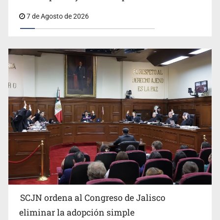
7 de Agosto de 2026
Buscan mantener tradiciones con Feria Corazón de
Artesano
SCJN ordena al Congreso de Jalisco
eliminar la adopción simple
Fiscalía exhuma 126 cuerpos de 32 fosas