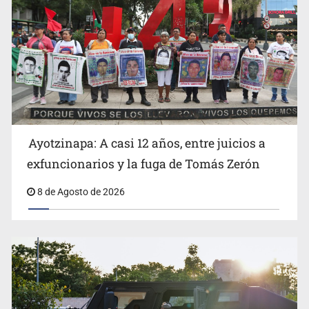
OPS alerta por aumento de casos de sarampión en
México y otros tres países de Ámerica
Ayotzinapa: A casi 12 años, entre juicios a
exfuncionarios y la fuga de Tomás Zerón
8 de Agosto de 2026