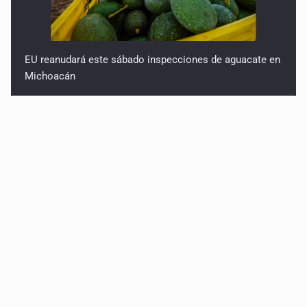
EU reanudará este sábado inspecciones de aguacate en
Michoacán
Detienen en CDMX a Guadalupe “N” por huachicol