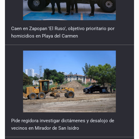
21 de Julio de 2026
Quinto Patio
Caen en Zapopan 'El Ruso', objetivo prioritario por
20 de Julio de 2026
homicidios en Playa del Carmen
Quinto Patio
18 de Julio de 2026
Quinto Patio
17 de Julio de 2026
Pide regidora investigar dictámenes y desalojo de
vecinos en Mirador de San Isidro