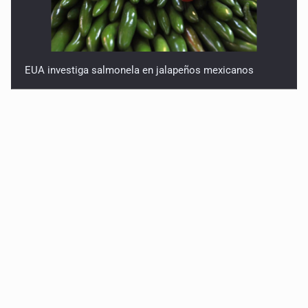
EUA investiga salmonela en jalapeños mexicanos
Proponen consulta popular por desarrollo de vivienda
en Mirador de San Isidro