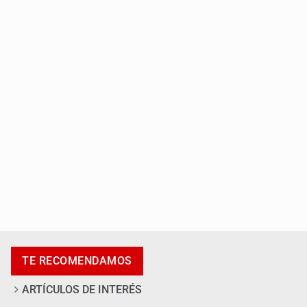
Capturan a secuestradora buscada desde 2012
Catean centro de fraudes inmobiliarios en Zapopan
TE RECOMENDAMOS
ARTÍCULOS DE INTERÉS