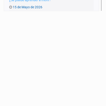
15 de Mayo de 2026
Infraestructura colapsada
17 de Abril de 2026
Nuestra guerra local
20 de Marzo de 2026
Bola negra
6 de Marzo de 2026
El ocaso de la CTM
20 de Febrero de 2026
Células dañadas y termoeléctricas
6 de Febrero de 2026