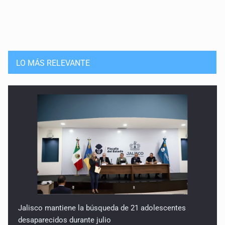
Después del desarrollismo
23 de Enero de 2026
2026
LO MÁS RELEVANTE
9 de Enero de 2026
Jalisco mantiene la búsqueda de 21 adolescentes
desaparecidos durante julio