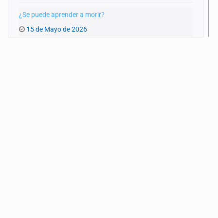
¿Se puede aprender a morir?
15 de Mayo de 2026
Infraestructura colapsada
17 de Abril de 2026
Nuestra guerra local
20 de Marzo de 2026
Bola negra
6 de Marzo de 2026
El ocaso de la CTM
20 de Febrero de 2026
Células dañadas y termoeléctricas