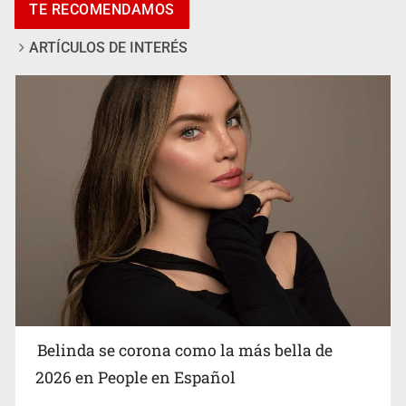
TE RECOMENDAMOS
vecinos en Mirador de San Isidro
ARTÍCULOS DE INTERÉS
Ciclosporiasis no representa un riesgo epidemiológico
masivo
Belinda se corona como la más bella de
2026 en People en Español