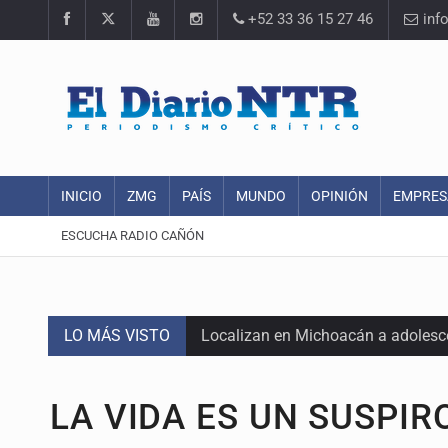
+52 33 36 15 27 46
inf
INICIO
ZMG
PAÍS
MUNDO
OPINIÓN
EMPRES
ESCUCHA RADIO CAÑÓN
LO MÁS VISTO
Localizan en Michoacán a adolesc
México no está preparado para una 
LA VIDA ES UN SUSPIR
Lamenta Carla Humphrey la negativ