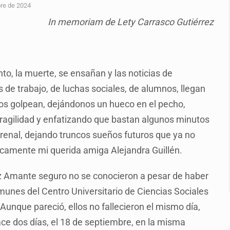
plicidad de policías, afirma Lazos de Amor
re de 2024
In memoriam de Lety Carrasco Gutiérrez
de Santa Tere
s por caso Ayotzinapa y promete justicia
de relaciones con México
to, la muerte, se ensañan y las noticias de
omo Presidente de Colombia
de trabajo, de luchas sociales, de alumnos, llegan
os golpean, dejándonos un hueco en el pecho,
ocumenta su implicación en desapariciones forzadas
fragilidad y enfatizando que bastan algunos minutos
 telefónico
enal, dejando truncos sueños futuros que ya no
ricamente mi querida amiga Alejandra Guillén.
ez Amante seguro no se conocieron a pesar de haber
unes del Centro Universitario de Ciencias Sociales
unque pareció, ellos no fallecieron el mismo día,
ce dos días, el 18 de septiembre, en la misma