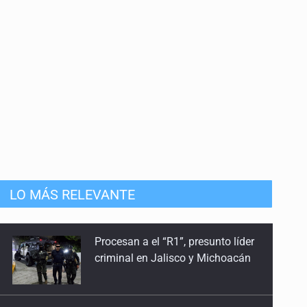
17 de Abril de 2026
Nuestra guerra local
20 de Marzo de 2026
Bola negra
6 de Marzo de 2026
El ocaso de la CTM
Procesan a el “R1”, presunto líder
20 de Febrero de 2026
criminal en Jalisco y Michoacán
LO MÁS RELEVANTE
Células dañadas y termoeléctricas
6 de Febrero de 2026
Cae en Zapopan prófugo
estadounidense buscado por
Después del desarrollismo
Interpol
23 de Enero de 2026