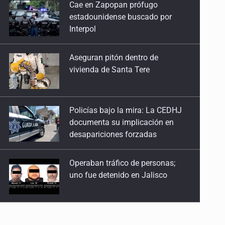
Aseguran pitón dentro de
2026
vivienda de Santa Tere
9 de Enero de 2026
Policías bajo la mira: La CEDHJ
documenta su implicación en
desapariciones forzadas
Operaban tráfico de personas;
uno fue detenido en Jalisco
Catean casa por esquema de
fraude telefónico
Localizan en Michoacán