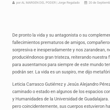
Desapariciones en Jalisco, con com
por AL MARGEN DEL PODER | Jorge Regalado
20 de Septiemb
Aseguran pitón dentro de vivienda 
Sheinbaum anticipa más detencione
Resalta Fujimori restablecimiento 
De pronto la vida y su antagonista o su complemen
Asume Abelardo De la Espriella c
fallecimientos prematuros de amigos, compañeros 
sorpresiva e inesperadamente y nos zarandean, n
Policías bajo la mira: La CEDHJ d
produciéndonos gran tristeza, reiterando nuestra 
Catean casa por esquema de fraude
para ausentarnos para siempre de este mundo terr
podrán ser. La vida es un suspiro, me dijo metafó
Leticia Carrasco Gutiérrez y Jesús Alejandro Pér
caminado o estado en algunos de los espacios com
y Humanidades de la Universidad de Guadalajara. A
pero coincidentemente, sus cuerpos estuvieron ha