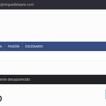
o@ntrguadalajara.com
A
PASIÓN
ESCENARIO
ente desaparecido
intervención unilateral de EUA contra cárteles
O
a del INE para aprobar lineamientos de fiscalización