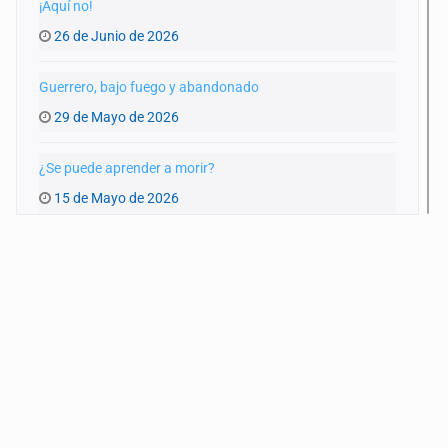
¡Aquí no!
26 de Junio de 2026
Guerrero, bajo fuego y abandonado
29 de Mayo de 2026
¿Se puede aprender a morir?
15 de Mayo de 2026
Infraestructura colapsada
17 de Abril de 2026
Nuestra guerra local
20 de Marzo de 2026
Bola negra
6 de Marzo de 2026