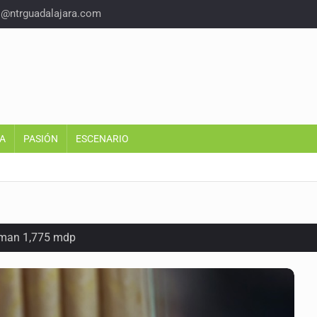
o@ntrguadalajara.com
A
PASIÓN
ESCENARIO
suman 1,775 mdp
as del país para vivir
idencia acusan fallas estructurales