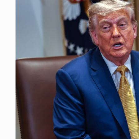
3.5 millones de jaliscienses, sin tr
IMSS Jalisco concreta dos donaci
Anuncian actividades por Mes de 
Dinero oscuro
Se cumplió plazo y continúan las fa
Hacen jornada por Semana Mundial
Quinto Patio