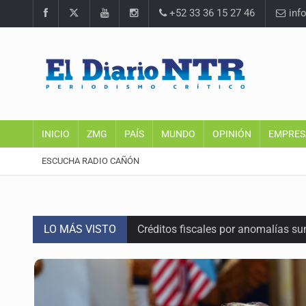
+52 33 36 15 27 46
inf
INICIO
ZMG
PAÍS
MUNDO
OPINIÓN
EMPRES
ESCUCHA RADIO CAÑÓN
LO MÁS VISTO
Créditos fiscales por anomalías 
Tiene Zapopan las colonias más car
Vecinos de Torre A en Latitud Prov