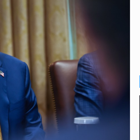
abajo digno
ones multiorgánicas
Juventudes
llas en Siteur
 de la Lactancia