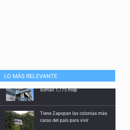
LO MÁS RELEVANTE
Tiene Zapopan las colonias más
caras del país para vivir
Citarían a Medrano si persiste