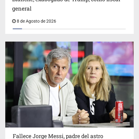
general
8 de Agosto de 2026
Realizan primera boda de personas sordas en Zapopan
El Senado de EE.UU. confirma a Todd Blanche,
exabogado de Trump, como fiscal general
Fallece Jorge Messi, padre del astro