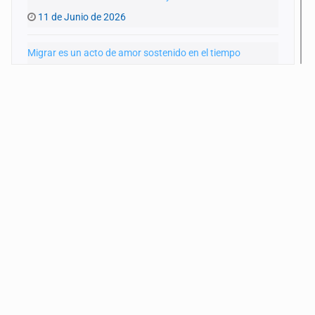
11 de Junio de 2026
Migrar es un acto de amor sostenido en el tiempo
28 de Mayo de 2026
Veinte años mirando hacia el norte
14 de Mayo de 2026
Infancia migrante sin protección en México
30 de Abril de 2026
Desaparecer sin registro: migrantes en México
16 de Abril de 2026
El tráiler es frontera
26 de Marzo de 2026