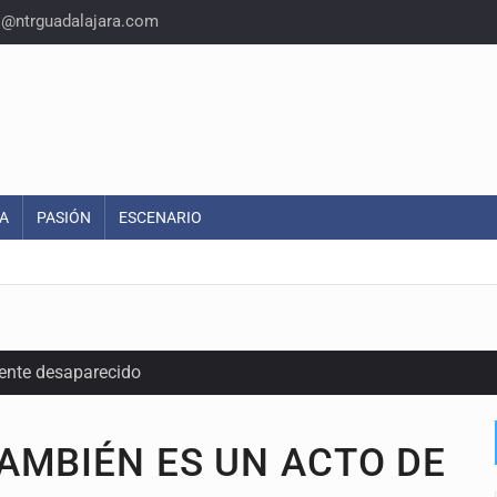
o@ntrguadalajara.com
A
PASIÓN
ESCENARIO
ente desaparecido
intervención unilateral de EUA contra cárteles
AMBIÉN ES UN ACTO DE
a del INE para aprobar lineamientos de fiscalización