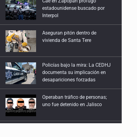
Aseguran pitón dentro de
vivienda de Santa Tere
Caída de remesas e incertidumbre económica
29 de Enero de 2026
Policías bajo la mira: La CEDHJ
Venezuela y el reordenamiento migratorio
documenta su implicación en
15 de Enero de 2026
desapariciones forzadas
Operaban tráfico de personas;
uno fue detenido en Jalisco
Catean casa por esquema de
fraude telefónico
Localizan en Michoacán