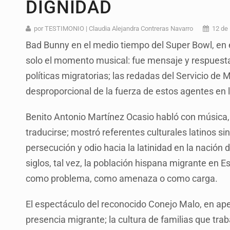
DIGNIDAD
Desapariciones en Jalisco, con com
Aseguran pitón dentro de vivienda 
por TESTIMONIO | Claudia Alejandra Contreras Navarro
12 de
Bad Bunny en el medio tiempo del Super Bowl, en el
Sheinbaum anticipa más detencione
solo el momento musical: fue mensaje y respuesta 
Resalta Fujimori restablecimiento 
políticas migratorias; las redadas del Servicio de 
Asume Abelardo De la Espriella c
desproporcional de la fuerza de estos agentes en
Policías bajo la mira: La CEDHJ d
Benito Antonio Martínez Ocasio habló con música,
Catean casa por esquema de fraude
traducirse; mostró referentes culturales latinos si
persecución y odio hacia la latinidad en la nación
siglos, tal vez, la población hispana migrante en
como problema, como amenaza o como carga.
El espectáculo del reconocido Conejo Malo, en ape
presencia migrante; la cultura de familias que tr