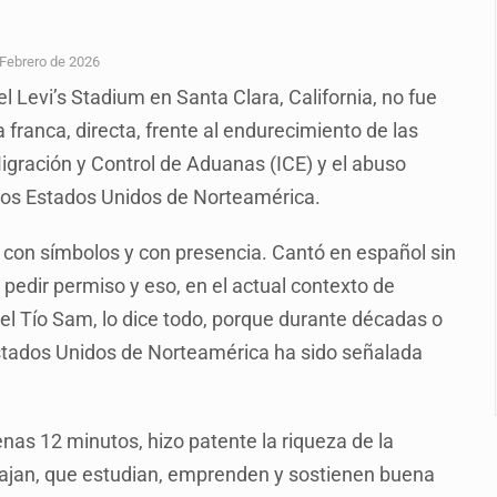
plicidad de policías, afirma Lazos de Amor
de Santa Tere
 Febrero de 2026
 Levi’s Stadium en Santa Clara, California, no fue
s por caso Ayotzinapa y promete justicia
franca, directa, frente al endurecimiento de las
de relaciones con México
Migración y Control de Aduanas (ICE) y el abuso
omo Presidente de Colombia
 los Estados Unidos de Norteamérica.
ocumenta su implicación en desapariciones forzadas
 con símbolos y con presencia. Cantó en español sin
 telefónico
n pedir permiso y eso, en el actual contexto de
 del Tío Sam, lo dice todo, porque durante décadas o
 Estados Unidos de Norteamérica ha sido señalada
nas 12 minutos, hizo patente la riqueza de la
abajan, que estudian, emprenden y sostienen buena