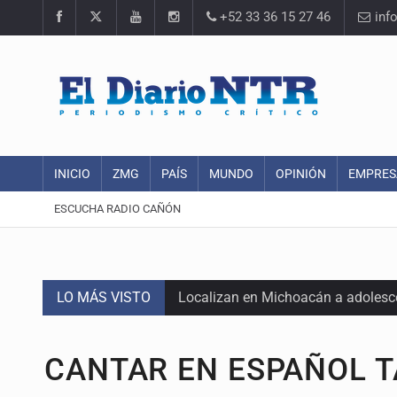
+52 33 36 15 27 46
inf
INICIO
ZMG
PAÍS
MUNDO
OPINIÓN
EMPRES
ESCUCHA RADIO CAÑÓN
LO MÁS VISTO
Localizan en Michoacán a adolesc
México no está preparado para una 
CANTAR EN ESPAÑOL T
Lamenta Carla Humphrey la negativ