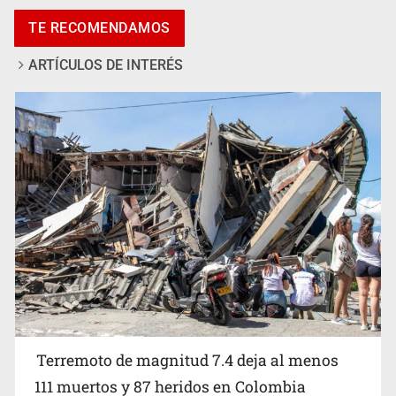
Agreden a un hombre al bajar del transporte público y le
TE RECOMENDAMOS
cortan la oreja
ARTÍCULOS DE INTERÉS
Mario Delgado confirma el fin del modelo de escuelas
militarizadas en México
Terremoto de magnitud 7.4 deja al menos
111 muertos y 87 heridos en Colombia