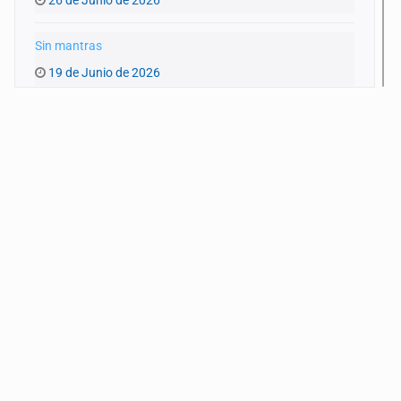
Sin mantras
19 de Junio de 2026
Atravesar
12 de Junio de 2026
Insomnio
5 de Junio de 2026
Rastros
29 de Mayo de 2026
Encuentros
22 de Mayo de 2026