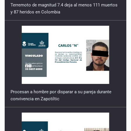
Terremoto de magnitud 7.4 deja al menos 111 muertos
y 87 heridos en Colombia
Donde algo falta
13 de Marzo de 2026
También es resistir
6 de Marzo de 2026
Costo invisible
27 de Febrero de 2026
Resistencia
Procesan a hombre por disparar a su pareja durante
20 de Febrero de 2026
convivencia en Zapotiltic
Otra geografía
13 de Febrero de 2026