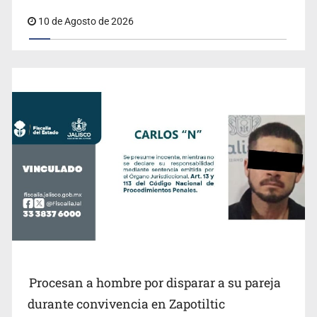
10 de Agosto de 2026
Terremoto en Colombia deja al menos 25 muertos
Procesan a hombre por disparar a su pareja
PAN advierte riesgo de censura con nuevos
durante convivencia en Zapotiltic