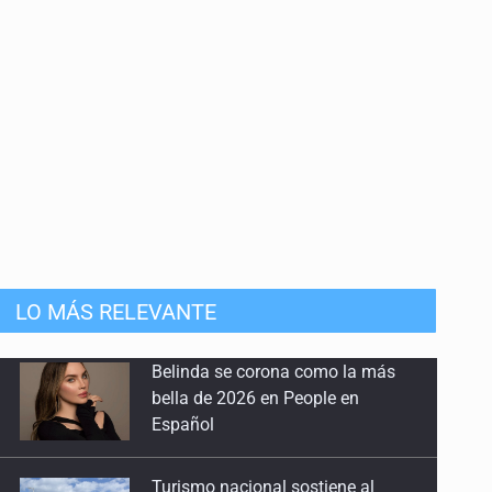
8 de Junio de 2026
Astronomía en Armenia
25 de Mayo de 2026
110 años sin Schwarzschild
10 de Mayo de 2026
Haro, el astrofísico
27 de Abril de 2026
LO MÁS RELEVANTE
240 años sin Goodricke
20 de Abril de 2026
Turismo nacional sostiene al
sector en México: 7.5 de cada 10
85 años sin miss Cannon
huéspedes son mexicanos
13 de Abril de 2026