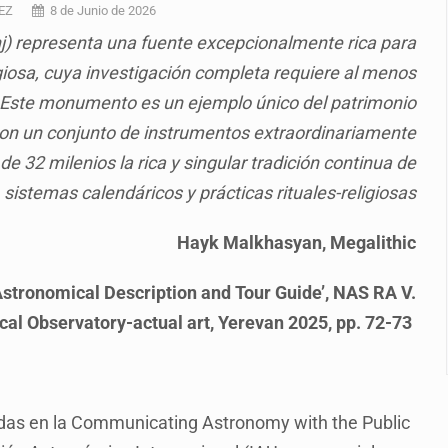
e sarampión en México y otros tres países de Ámerica
EZ
8 de Junio de 2026
nj) representa una fuente excepcionalmente rica para
juicios a exfuncionarios y la fuga de Tomás Zerón
ligiosa, cuya investigación completa requiere al menos
o prioritario por homicidios en Playa del Carmen
. Este monumento es un ejemplo único del patrimonio
s y desalojo de vecinos en Mirador de San Isidro
 con un conjunto de instrumentos extraordinariamente
e 32 milenios la rica y singular tradición continua de
iesgo epidemiológico masivo
istemas calendáricos y prácticas rituales-religiosas
 por huachicol
Hayk Malkhasyan, Megalithic
la de 2026 en People en Español
Astronomical Description and Tour Guide’, NAS RA V.
l Observatory-actual art, Yerevan 2025, pp. 72-73
idas en la Communicating Astronomy with the Public