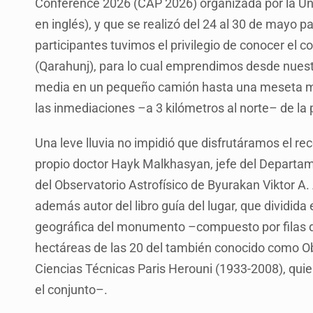
Conference 2026 (CAP 2026) organizada por la Uni
en inglés), y que se realizó del 24 al 30 de mayo 
participantes tuvimos el privilegio de conocer el
(Qarahunj), para lo cual emprendimos desde nuest
media en un pequeño camión hasta una meseta mo
las inmediaciones –a 3 kilómetros al norte– de la 
Una leve lluvia no impidió que disfrutáramos el rec
propio doctor Hayk Malkhasyan, jefe del Departa
del Observatorio Astrofísico de Byurakan Viktor A.
además autor del libro guía del lugar, que dividid
geográfica del monumento –compuesto por filas 
hectáreas de las 20 del también conocido como Obs
Ciencias Técnicas Paris Herouni (1933-2008), quie
el conjunto–.