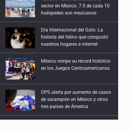
Día Internacional del Gato: La
Las binarias de Struve
historia del felino que conquistó
6 de Abril de 2026
nuestros hogares e internet
El cielo de Atenguillo
México rompe su récord histórico
17 de Marzo de 2026
en los Juegos Centroamericanos
IAU-NAEC México
2 de Marzo de 2026
OPS alerta por aumento de casos
de sarampión en México y otros
Rético y el De revolutionibvs
tres países de Ámerica
16 de Febrero de 2026
Ayotzinapa: A casi 12 años, entre
Bruno y el universo
juicios a exfuncionarios y la fuga
9 de Febrero de 2026
de Tomás Zerón
80 años sin Van Maanen
Caen en Zapopan 'El Ruso',