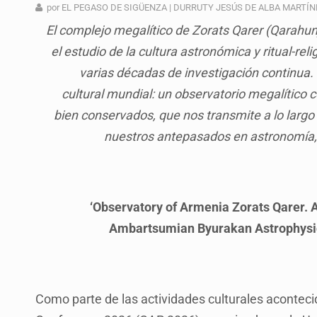
OPS alerta por aumento de casos d
por EL PEGASO DE SIGÜENZA | DURRUTY JESÚS DE ALBA MARTÍN
El complejo megalítico de Zorats Qarer (Qarahu
Ayotzinapa: A casi 12 años, entre 
el estudio de la cultura astronómica y ritual-re
Caen en Zapopan 'El Ruso', objetiv
varias décadas de investigación continua
Pide regidora investigar dictámene
cultural mundial: un observatorio megalítico
bien conservados, que nos transmite a lo largo d
Ciclosporiasis no representa un r
nuestros antepasados en astronomía, s
Detienen en CDMX a Guadalupe “N”
Belinda se corona como la más bel
‘Observatory of Armenia Zorats Qarer. 
Ambartsumian Byurakan Astrophysica
Como parte de las actividades culturales acontec