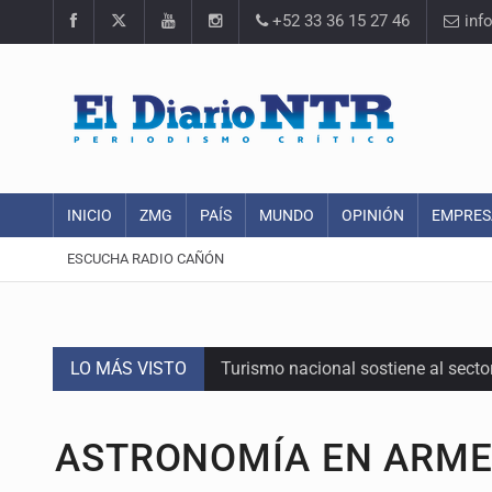
+52 33 36 15 27 46
inf
INICIO
ZMG
PAÍS
MUNDO
OPINIÓN
EMPRES
ESCUCHA RADIO CAÑÓN
LO MÁS VISTO
Turismo nacional sostiene al sect
Día Internacional del Gato: La hist
ASTRONOMÍA EN ARME
México rompe su récord histórico 