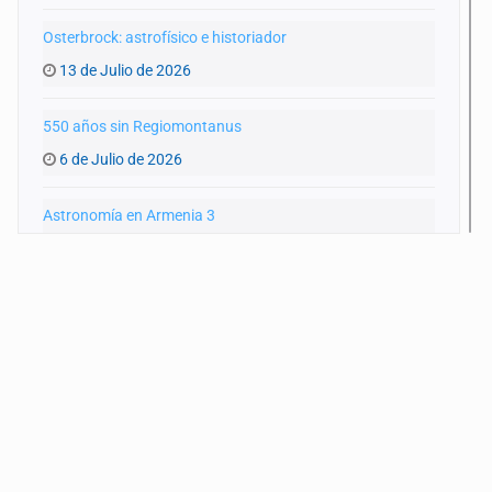
Osterbrock: astrofísico e historiador
13 de Julio de 2026
550 años sin Regiomontanus
6 de Julio de 2026
Astronomía en Armenia 3
15 de Junio de 2026
Astronomía en Armenia 2
8 de Junio de 2026
Astronomía en Armenia
25 de Mayo de 2026
110 años sin Schwarzschild