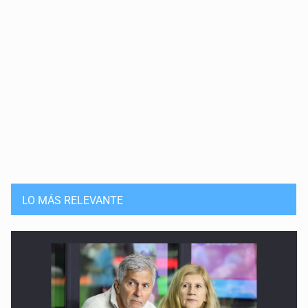
10 de Mayo de 2026
Haro, el astrofísico
27 de Abril de 2026
240 años sin Goodricke
20 de Abril de 2026
85 años sin miss Cannon
13 de Abril de 2026
LO MÁS RELEVANTE
Las binarias de Struve
6 de Abril de 2026
El cielo de Atenguillo
17 de Marzo de 2026