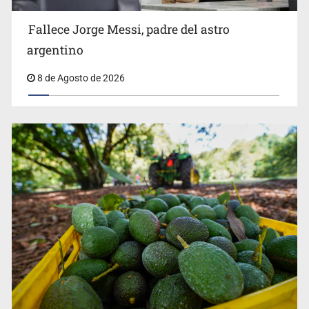
exabogado de Trump, como fiscal general
Fallece Jorge Messi, padre del astro
argentino
8 de Agosto de 2026