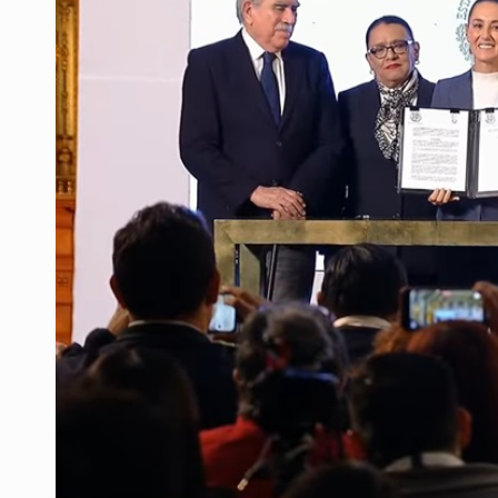
Realizan primera boda de persona
Entrega apoyos a afectados por llu
Accidentes resaltan en causas de
Llaman a mantener legado de Alc
Concierto patrio costará 32.9 mdp
Instalan señalética en el Ávila Ca
México vence a Canadá, pasa a la f