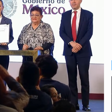
s sordas en Zapopan
vias en Oblatos
 muerte
alde
macho
inal y obtiene el boleto a los Juegos Olímpicos