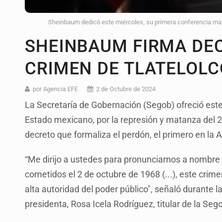
Sheinbaum dedicó este miércoles, su primera conferencia matut
SHEINBAUM FIRMA DE
CRIMEN DE TLATELOLC
por Agencia EFE
2 de Octubre de 2024
La Secretaría de Gobernación (Segob) ofreció este
Estado mexicano, por la represión y matanza del 2
decreto que formaliza el perdón, el primero en la
“Me dirijo a ustedes para pronunciarnos a nombre 
cometidos el 2 de octubre de 1968 (...), este cri
alta autoridad del poder público", señaló durante 
presidenta, Rosa Icela Rodríguez, titular de la Seg