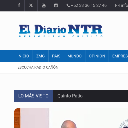
+52 33 36 15 27 46
inf
INICIO
ZMG
PAÍS
MUNDO
OPINIÓN
EMPRES
ESCUCHA RADIO CAÑÓN
LO MÁS VISTO
Quinto Patio
Jalisco lidera entre sancionados p
Avalan rebaja del Siapa para 203 