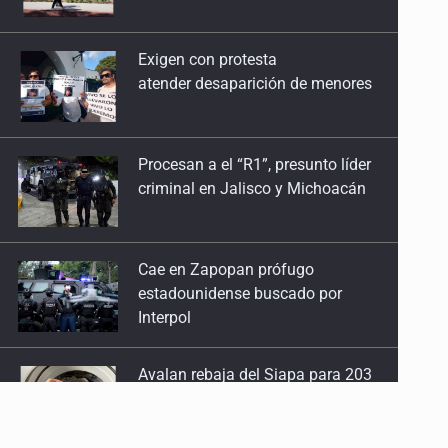
atender desaparición de menores
Procesan a el “R1”, presunto líder
criminal en Jalisco y Michoacán
Cae en Zapopan prófugo
estadounidense buscado por
Interpol
Avalan rebaja del Siapa para 203
colonias
Realizan primera boda
de personas sordas en Zapopan