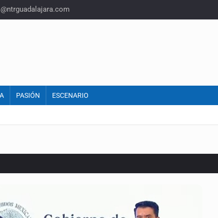
o@ntrguadalajara.com
A
PASIÓN
ESCENARIO
or EU
colonias