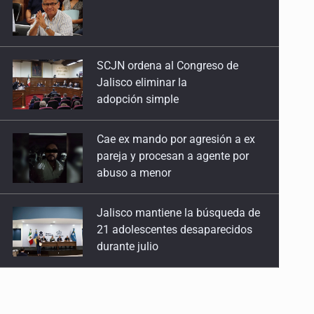
Jalisco eliminar la
adopción simple
Cae ex mando por agresión a ex
pareja y procesan a agente por
abuso a menor
Jalisco mantiene la búsqueda de
21 adolescentes desaparecidos
durante julio
SSPC, participa en búsqueda de
Ricardo Cabezas Talavera
Al archivo la mitad de quejas
contra el Siapa