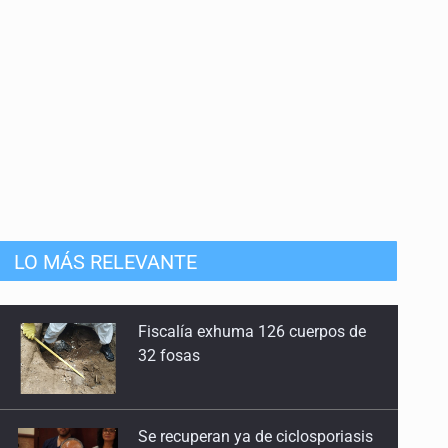
LO MÁS RELEVANTE
Se recuperan ya de ciclosporiasis
SCJN ordena al Congreso de