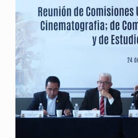
Al archivo la mitad de quejas contr
Ya hay solicitud de audiencia de i
Vecinos acusan retiro de árboles; Ij
Buscan mantener tradiciones con 
Apoyarán a mujeres con cáncer c
La evolución tiene nombre: ‘SuperAr
Quinto Patio