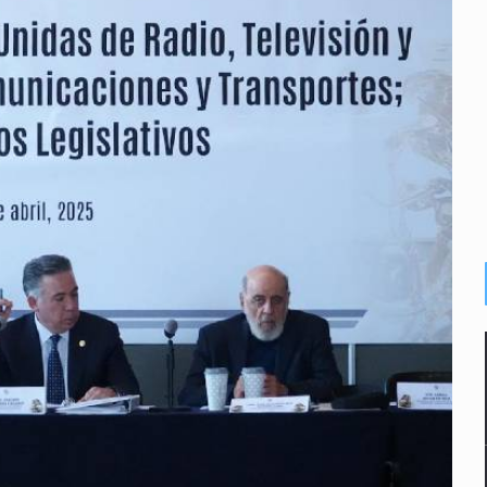
a el Siapa
mputación en caso Eli Castro
alvi niega tala
Feria Corazón de Artesano
on 40 mdp
te’