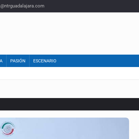
o@ntrguadalajara.com
A
PASIÓN
ESCENARIO
o eliminar la adopción simple
2 fosas