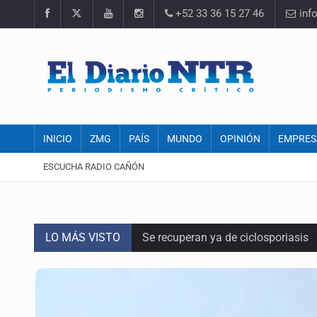
+52 33 36 15 27 46
inf
INICIO
ZMG
PAÍS
MUNDO
OPINIÓN
EMPRES
ESCUCHA RADIO CAÑÓN
LO MÁS VISTO
Se recuperan ya de ciclosporiasis
SCJN ordena al Congreso de Jalisc
Fiscalía exhuma 126 cuerpos de 3