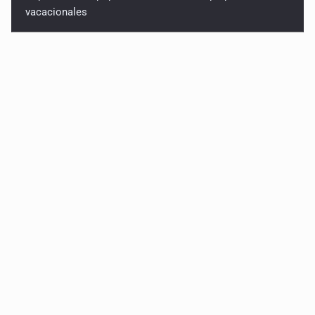
vacacionales
Capturan a secuestradora buscada desde 2012