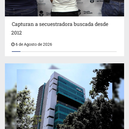
Capturan a secuestradora buscada desde
Cae ex mando por agresión a ex pareja y procesan a
agente por abuso a menor
2012
6 de Agosto de 2026