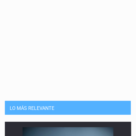
27 de Abril de 2026
Desapariciones, 'estás viendo y no ves'
13 de Abril de 2026
¿Y las víctimas?
2 de Marzo de 2026
De América yo soy
16 de Febrero de 2026
¿Qué pasó con Leonardo?
19 de Enero de 2026
LO MÁS RELEVANTE
Cuando el mundo duerme
5 de Enero de 2026