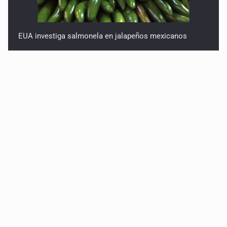
EUA investiga salmonela en jalapeños mexicanos
Proponen consulta popular por desarrollo de vivienda
en Mirador de San Isidro