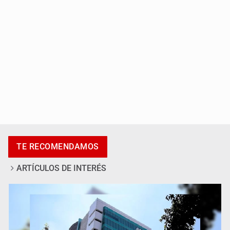
Fiscalía continúa búsqueda de Ricardo Cabezas
TE RECOMENDAMOS
Talavera
ARTÍCULOS DE INTERÉS