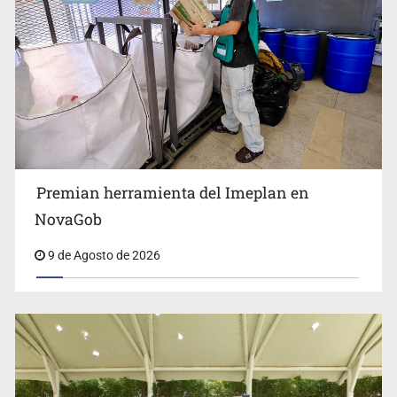
Premian herramienta del Imeplan en
Lo vinculan por amenazas contra su esposa en Vallarta
NovaGob
9 de Agosto de 2026