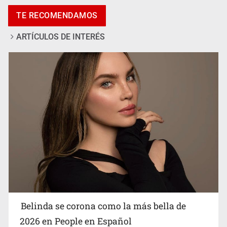
Pide regidora investigar dictámenes y desalojo de
TE RECOMENDAMOS
vecinos en Mirador de San Isidro
ARTÍCULOS DE INTERÉS
Ciclosporiasis no representa un riesgo epidemiológico
masivo
Belinda se corona como la más bella de
2026 en People en Español