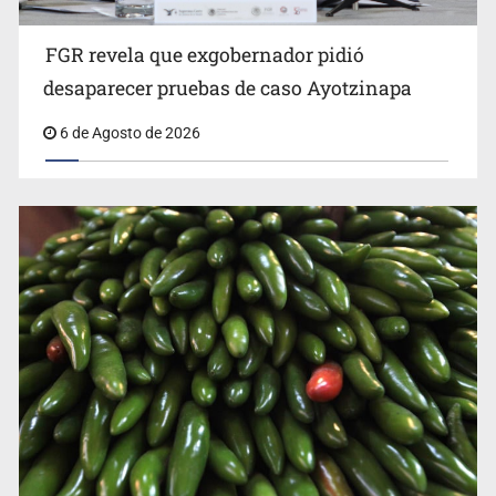
FGR revela que exgobernador pidió
Kershenobich descarta brote de ciclosporiasis en
desaparecer pruebas de caso Ayotzinapa
México
6 de Agosto de 2026