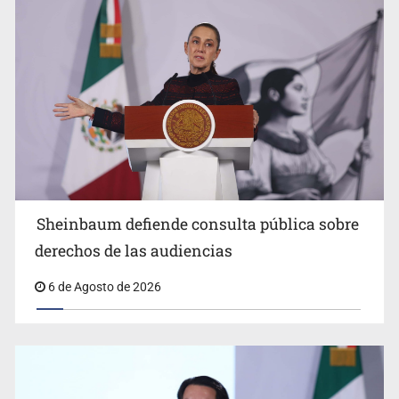
Sheinbaum anuncia refuerzo de seguridad en
Sheinbaum defiende consulta pública sobre
Michoacán para reactivar exportación de aguacate
derechos de las audiencias
6 de Agosto de 2026