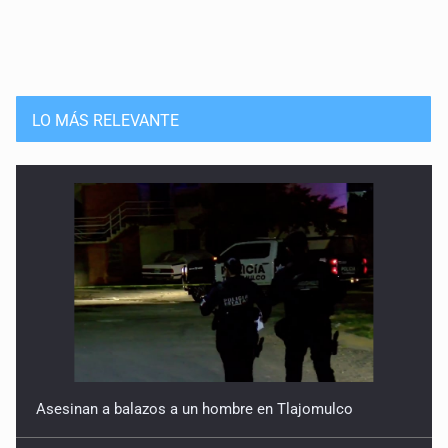
Enfermos por veneno en la sangre
29 de Abril de 2026
Educar para la compasión
LO MÁS RELEVANTE
22 de Abril de 2026
Rancho Izaguirre: la tierra sigue hablando
15 de Abril de 2026
El Siapa no cumple ni con su ley
25 de Marzo de 2026
Un Mundial con desafíos en Jalisco
18 de Marzo de 2026
Asesinan a balazos a un hombre en Tlajomulco
Reclutados y desaparecidos, carne de cañón