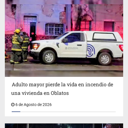
Detienen al exgobernador de Guerrero, Ángel Aguirre
Adulto mayor pierde la vida en incendio de
Capturan en Zapopan a defraudador de paquetes
una vivienda en Oblatos
vacacionales
6 de Agosto de 2026