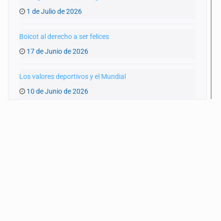
1 de Julio de 2026
Boicot al derecho a ser felices
17 de Junio de 2026
Los valores deportivos y el Mundial
10 de Junio de 2026
Un Mundial y una GDL achacosa
3 de Junio de 2026
Las otras miradas del Mundial
27 de Mayo de 2026
Futbol y reclutadores criminales
20 de Mayo de 2026