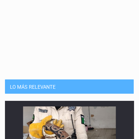
Periodistas víctimas de desaparición
13 de Mayo de 2026
La ONU: abrir la esperanza
6 de Mayo de 2026
Enfermos por veneno en la sangre
29 de Abril de 2026
Educar para la compasión
LO MÁS RELEVANTE
22 de Abril de 2026
Rancho Izaguirre: la tierra sigue hablando
15 de Abril de 2026
El Siapa no cumple ni con su ley