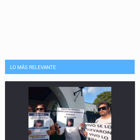
De la ocurrencia a la erosión institucional
12 de Mayo de 2026
Gobiernos y sistemas de justicia a prueba
5 de Mayo de 2026
La gestión de la administración o la gestión del partido
LO MÁS RELEVANTE
28 de Abril de 2026
Entre reacomodos electorales y la administración pública
21 de Abril de 2026
Narrativa contra confianza y certidumbre
14 de Abril de 2026