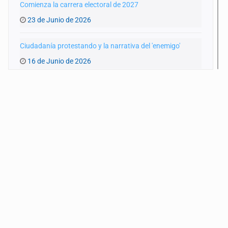
Comienza la carrera electoral de 2027
23 de Junio de 2026
Ciudadanía protestando y la narrativa del 'enemigo'
16 de Junio de 2026
Coahuila y los posibles cambios de estrategias
9 de Junio de 2026
Celebraciones en el arranque electoral 2027
2 de Junio de 2026
Reformar la reforma
26 de Mayo de 2026
¿Concentrarse en Rocha o en el TMEC?
19 de Mayo de 2026