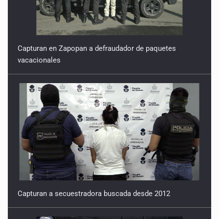
Regreso de la mayoría dominante
27 de Febrero de 2026
Regresión identitaria
Capturan en Zapopan a defraudador de paquetes
vacacionales
20 de Febrero de 2026
Tentación hegemónica
13 de Febrero de 2026
Nudo gordiano
6 de Febrero de 2026
Capturan a secuestradora buscada desde 2012