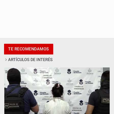
Vecinos de Mirador de San Isidro denuncian tala; IJALVI
TE RECOMENDAMOS
lo niega
ARTÍCULOS DE INTERÉS