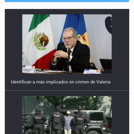
25 de Abril de 2026
Desaparición del Estado
18 de Abril de 2026
Tentación autoritaria
27 de Marzo de 2026
Revocación (o ratificación) de mandato
20 de Marzo de 2026
Identifican a más implicados en crimen de Valeria
El Eje de las Américas
13 de Marzo de 2026
La escuela como laboratorio ideológico
6 de Marzo de 2026