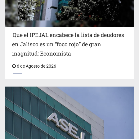
Que el IPEJAL encabece la lista de deudores
Congreso, de vacación y con varios pendientes
en Jalisco es un “foco rojo” de gran
magnitud: Economista
6 de Agosto de 2026