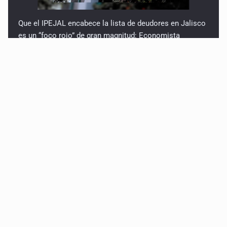
Que el IPEJAL encabece la lista de deudores en Jalisco
es un “foco rojo” de gran magnitud: Economista
Critican inoperancia de la ASEJ para recuperar fondos
públicos