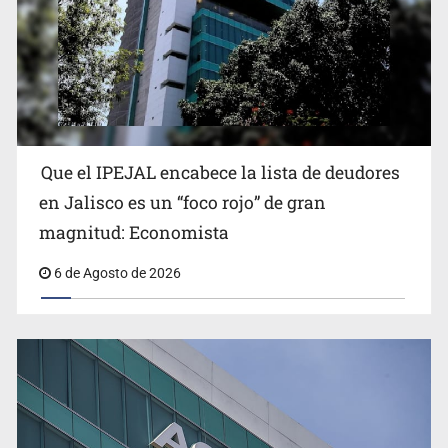
Que el IPEJAL encabece la lista de deudores
Congreso, de vacación y con varios pendientes
en Jalisco es un “foco rojo” de gran
magnitud: Economista
6 de Agosto de 2026