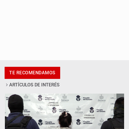
Vecinos de Mirador de San Isidro denuncian tala; IJALVI
TE RECOMENDAMOS
lo niega
ARTÍCULOS DE INTERÉS