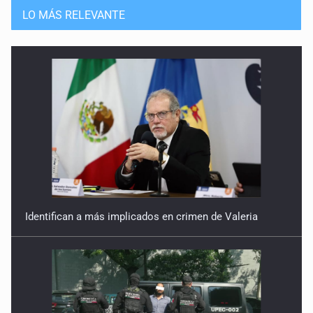
Pedagogía teológica y maniquea
LO MÁS RELEVANTE
25 de Abril de 2026
Desaparición del Estado
18 de Abril de 2026
Tentación autoritaria
27 de Marzo de 2026
Revocación (o ratificación) de mandato
20 de Marzo de 2026
Identifican a más implicados en crimen de Valeria
El Eje de las Américas
13 de Marzo de 2026
La escuela como laboratorio ideológico