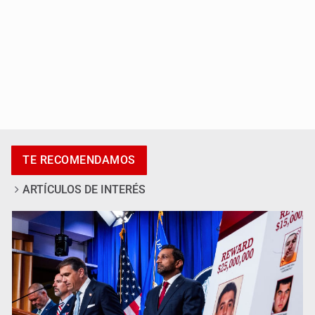
Detienen a tres miembros de red transnacional de
TE RECOMENDAMOS
tráfico de personas
ARTÍCULOS DE INTERÉS