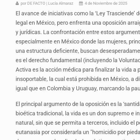
Sheinbaum anticipa más detencione
por DE FACTO | Lucía Almaraz
4 de Noviembre de 2025
El avance de iniciativas como la ‘Ley Trasciende’
Resalta Fujimori restablecimiento 
legal en México, pero enfrenta una oposición arra
Asume Abelardo De la Espriella c
y jurídicas. La confrontación entre estos argument
Policías bajo la mira: La CEDHJ d
especialmente en México donde las mujeres, princi
una estructura deficiente, buscan desesperadamen
Procesan a el “R1”, presunto líder 
es el derecho fundamental (incluyendo la Volunta
Detienen a tres miembros de red tr
Activa es la acción médica para finalizar la vida a
México no está preparado para una 
insoportable, la cual está prohibida en México, a 
igual que en Colombia y Uruguay, marcando la pau
El principal argumento de la oposición es la ‘santid
bioética tradicional, la vida es un don supremo e i
natural, sin que se permita a terceros, incluido el
eutanasia por considerarla un "homicidio por pied