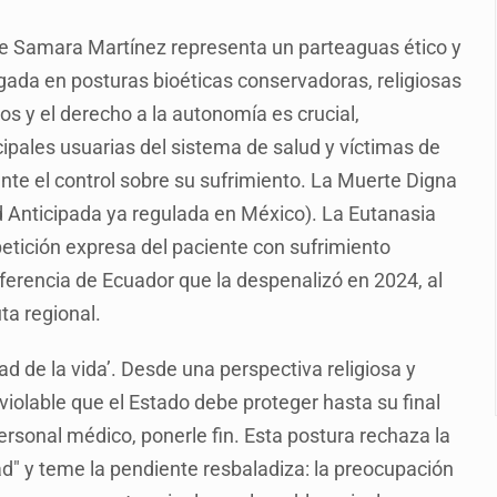
s por caso Ayotzinapa y promete justicia
 de Samara Martínez representa un parteaguas ético y
de relaciones con México
igada en posturas bioéticas conservadoras, religiosas
omo Presidente de Colombia
os y el derecho a la autonomía es crucial,
ocumenta su implicación en desapariciones forzadas
pales usuarias del sistema de salud y víctimas de
te el control sobre su sufrimiento. La Muerte Digna
criminal en Jalisco y Michoacán
d Anticipada ya regulada en México). La Eutanasia
ansnacional de tráfico de personas
 petición expresa del paciente con sufrimiento
intervención unilateral de EUA contra cárteles
diferencia de Ecuador que la despenalizó en 2024, al
ta regional.
ad de la vida’. Desde una perspectiva religiosa y
nviolable que el Estado debe proteger hasta su final
 personal médico, ponerle fin. Esta postura rechaza la
ad" y teme la pendiente resbaladiza: la preocupación