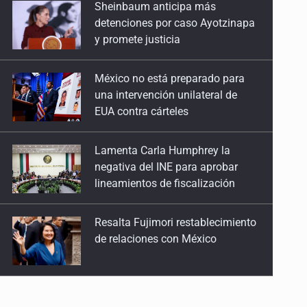
Sheinbaum anticipa más
14 de Abril de 2026
detenciones por caso Ayotzinapa
y promete justicia
Eitan
24 de Marzo de 2026
México no está preparado para
una intervención unilateral de
Subsidio sin seguridad
EUA contra cárteles
17 de Febrero de 2026
Lamenta Carla Humphrey la
La falacia meninista
negativa del INE para aprobar
10 de Febrero de 2026
lineamientos de fiscalización
Reconocer también es retribuir
Resalta Fujimori restablecimiento
3 de Febrero de 2026
de relaciones con México
Precarización femenina
20 de Enero de 2026
Asume Abelardo De la Espriella