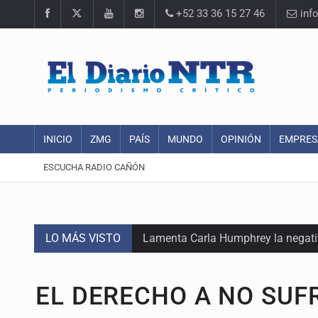
+52 33 36 15 27 46
inf
INICIO
ZMG
PAÍS
MUNDO
OPINIÓN
EMPRES
ESCUCHA RADIO CAÑÓN
LO MÁS VISTO
Lamenta Carla Humphrey la negativ
Desapariciones en Jalisco, con com
EL DERECHO A NO SUF
Sorprende serpiente a mujer en su 